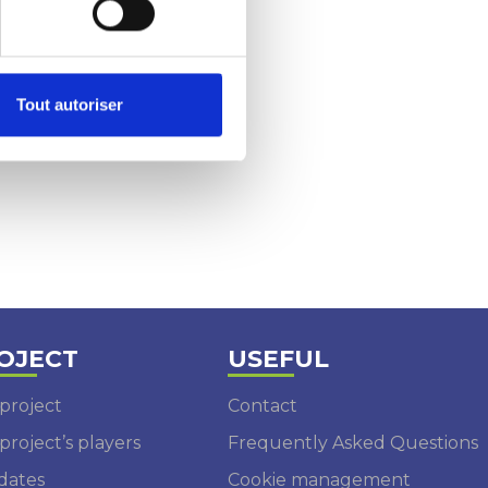
Tout autoriser
OJECT
USEFUL
project
Contact
project’s players
Frequently Asked Questions
dates
Cookie management