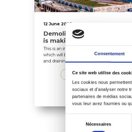
12 June 2025
Demolition work: Haliotis
is making way for…
This is an important step in the project,
Consentement
which will begin very soon. A cleaning
and draining operation of the...
Ce site web utilise des cook
Learn more...
Les cookies nous permettent d
sociaux et d'analyser notre t
partenaires de médias sociaux
vous leur avez fournies ou qu'
Sélection
Nécessaires
du
consentement