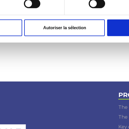
Autoriser la sélection
PR
The 
The 
Key 