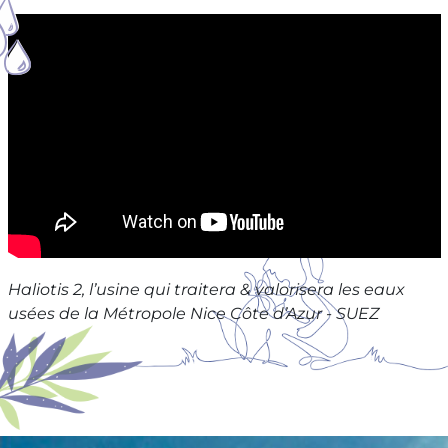
Haliotis 2, l’usine qui traitera & valorisera les eaux
usées de la Métropole Nice Côte d’Azur - SUEZ