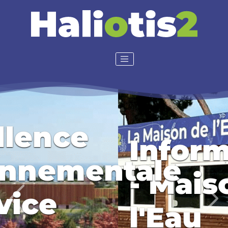
Information
- Maison de
Previous
Nex
l'Eau