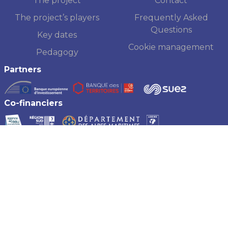
The project
Contact
The project’s players
Frequently Asked
Questions
Key dates
Cookie management
Pedagogy
Partners
Co-financiers
Haliotis2, 2023 - 2026 - Copyright
Création
Level
2
Sitemap