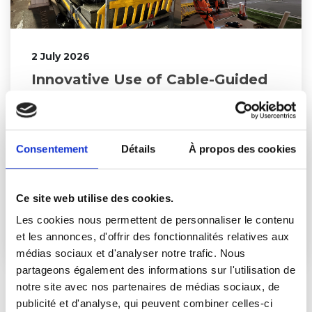
2 July 2026
Innovative Use of Cable-Guided
Drones to Inspect…
In the spring of 2026, the teams responsible for
operating Haliotis2 used specialized drones to
conduct nighttime inspections of four...
Consentement
Détails
À propos des cookies
Learn more...
Ce site web utilise des cookies.
Les cookies nous permettent de personnaliser le contenu
et les annonces, d'offrir des fonctionnalités relatives aux
médias sociaux et d'analyser notre trafic. Nous
partageons également des informations sur l'utilisation de
notre site avec nos partenaires de médias sociaux, de
publicité et d'analyse, qui peuvent combiner celles-ci