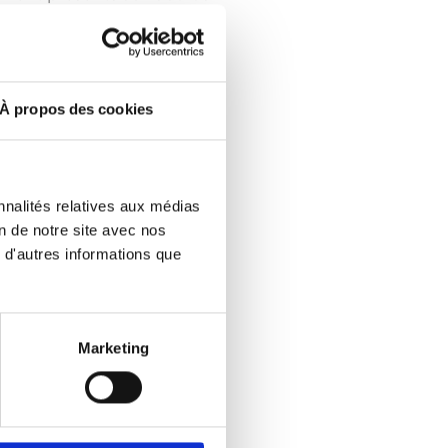
À propos des cookies
nnalités relatives aux médias
on de notre site avec nos
 d'autres informations que
continu le paysage sonore
 est également chargée
Marketing
, une alerte en cas de
e ces derniers) et enfin les