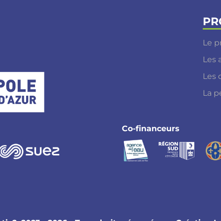
PR
Le p
Les 
Les 
La p
Co-financeurs