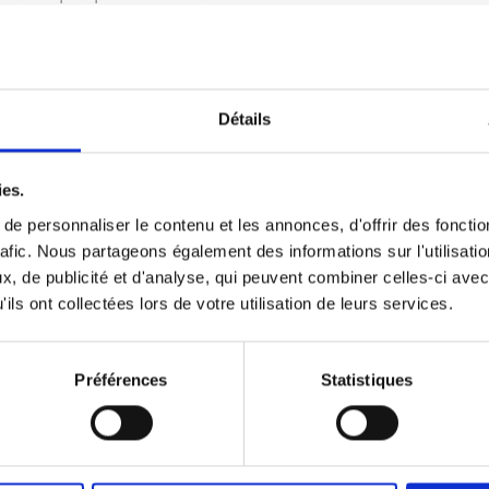
Détails
ies.
e personnaliser le contenu et les annonces, d'offrir des fonctio
rafic. Nous partageons également des informations sur l'utilisati
, de publicité et d'analyse, qui peuvent combiner celles-ci avec
ils ont collectées lors de votre utilisation de leurs services.
ée sur le site. Cette station est chargée de traduire en 
r une application professionnelle dédiée. Cette station
Préférences
Statistiques
alerte en cas d’émission sonore excessive par le chantier
er le besoin de dispositions éventuelles de protection d
uel de bilan des mesures, alarmes et actions associées.