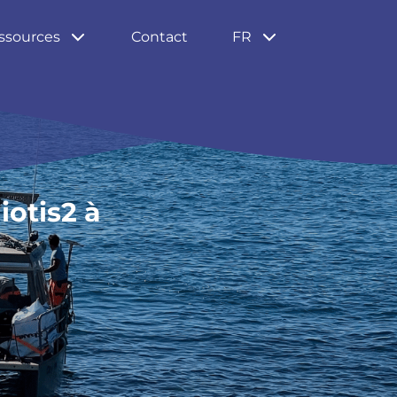
ssources
Contact
FR
iotis2 à