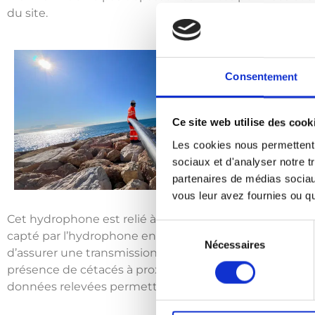
du site.
Consentement
Ce site web utilise des cook
Les cookies nous permettent d
sociaux et d'analyser notre t
partenaires de médias sociaux
vous leur avez fournies ou qu'
Cet hydrophone est relié à une station d’écoute install
Sélection
capté par l’hydrophone en informations accessibles su
Nécessaires
du
d’assurer une transmission et un suivi en continu, une 
consentement
présence de cétacés à proximité du chantier (pour évalu
données relevées permettront d’établir un rapport ann