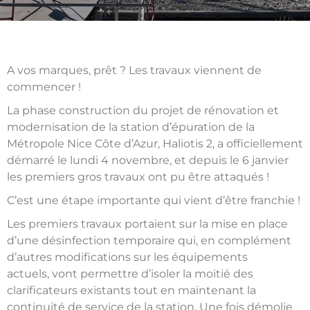
A vos marques, prêt ? Les travaux viennent de
commencer !
La
p
hase
c
onstruction du
p
rojet de rénovation et
modernisation de la
s
tation d’
é
puration de la
Métropole Nice Côte d’Azur, Haliotis 2
,
a officiellement
démarré le lundi 4 novembre
,
et depuis le 6 janvier
les premiers gros travaux ont pu être attaqués !
C’est une étape importante qui vient d’être franchie !
Les premiers travaux portaient sur la mise en place
d’une désinfection temporaire qui
,
en complément
d’autres modifications sur les équipements
actuels
,
vont permettre d’isoler la moitié des
clarificateurs existants tout en maintenant la
continuité de service de la station. Une fois démoli
e